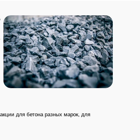
о
т
ю
акции для бетона разных марок, для